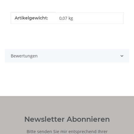
Produkteigenschaft
Wert
Artikelgewicht:
0,07
kg
Bewertungen
Newsletter Abonnieren
Bitte senden Sie mir entsprechend Ihrer