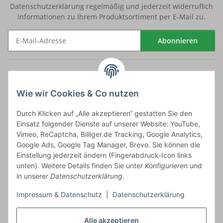
Datenschutzerklärung
regelmäßig und jederzeit widerruflich
Informationen zu Ihrem Produktsortiment per E-Mail zu.
Abonnieren
Newsletter Abonnieren
Versand
Wie wir Cookies & Co nutzen
bossel.de
Durch Klicken auf „Alle akzeptieren“ gestatten Sie den
Einsatz folgender Dienste auf unserer Website: YouTube,
Artikelinformationen
Vimeo, ReCaptcha, Billiger.de Tracking, Google Analytics,
Google Ads, Google Tag Manager, Brevo. Sie können die
Einstellung jederzeit ändern (Fingerabdruck-Icon links
unten). Weitere Details finden Sie unter
Konfigurieren
und
in unserer
Datenschutzerklärung
.
Carls GmbH
Impressum & Datenschutz
|
Datenschutzerklärung
Frieslandstr. 44 | 26446 Reepsholt
Fon 04468-9479855-0 | Fax -9
Kontaktformular
Alle akzeptieren