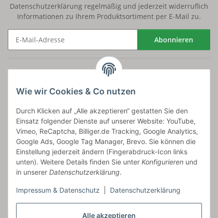
Datenschutzerklärung
regelmäßig und jederzeit widerruflich
Informationen zu Ihrem Produktsortiment per E-Mail zu.
Abonnieren
Newsletter Abonnieren
Versand
Wie wir Cookies & Co nutzen
bossel.de
Durch Klicken auf „Alle akzeptieren“ gestatten Sie den
Einsatz folgender Dienste auf unserer Website: YouTube,
Artikelinformationen
Vimeo, ReCaptcha, Billiger.de Tracking, Google Analytics,
Google Ads, Google Tag Manager, Brevo. Sie können die
Einstellung jederzeit ändern (Fingerabdruck-Icon links
unten). Weitere Details finden Sie unter
Konfigurieren
und
in unserer
Datenschutzerklärung
.
Carls GmbH
Impressum & Datenschutz
|
Datenschutzerklärung
Frieslandstr. 44 | 26446 Reepsholt
Fon 04468-9479855-0 | Fax -9
Kontaktformular
Alle akzeptieren