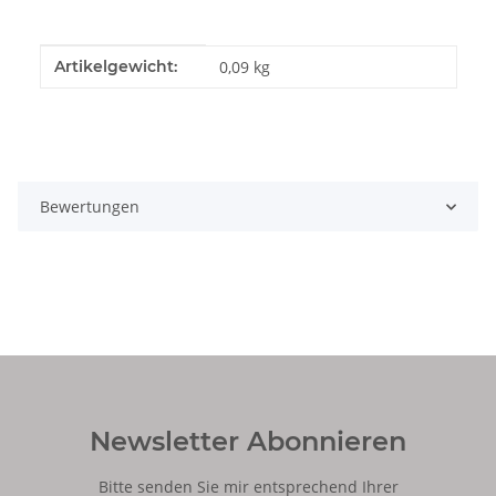
Produkteigenschaft
Wert
Artikelgewicht:
0,09
kg
Bewertungen
Newsletter Abonnieren
Bitte senden Sie mir entsprechend Ihrer