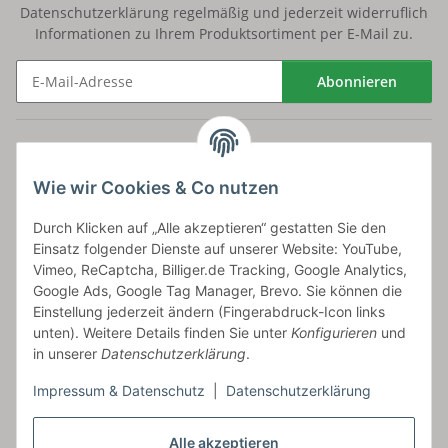
Datenschutzerklärung
regelmäßig und jederzeit widerruflich
Informationen zu Ihrem Produktsortiment per E-Mail zu.
Abonnieren
Newsletter Abonnieren
Versand
Wie wir Cookies & Co nutzen
bossel.de
Durch Klicken auf „Alle akzeptieren“ gestatten Sie den
Einsatz folgender Dienste auf unserer Website: YouTube,
Artikelinformationen
Vimeo, ReCaptcha, Billiger.de Tracking, Google Analytics,
Google Ads, Google Tag Manager, Brevo. Sie können die
Einstellung jederzeit ändern (Fingerabdruck-Icon links
unten). Weitere Details finden Sie unter
Konfigurieren
und
in unserer
Datenschutzerklärung
.
Carls GmbH
Impressum & Datenschutz
|
Datenschutzerklärung
Frieslandstr. 44 | 26446 Reepsholt
Fon 04468-9479855-0 | Fax -9
Kontaktformular
Alle akzeptieren