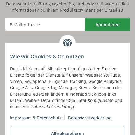
Datenschutzerklärung
regelmäßig und jederzeit widerruflich
Informationen zu Ihrem Produktsortiment per E-Mail zu.
Abonnieren
Newsletter Abonnieren
Versand
Wie wir Cookies & Co nutzen
bossel.de
Durch Klicken auf „Alle akzeptieren“ gestatten Sie den
Einsatz folgender Dienste auf unserer Website: YouTube,
Artikelinformationen
Vimeo, ReCaptcha, Billiger.de Tracking, Google Analytics,
Google Ads, Google Tag Manager, Brevo. Sie können die
Einstellung jederzeit ändern (Fingerabdruck-Icon links
unten). Weitere Details finden Sie unter
Konfigurieren
und
in unserer
Datenschutzerklärung
.
Carls GmbH
Impressum & Datenschutz
|
Datenschutzerklärung
Frieslandstr. 44 | 26446 Reepsholt
Fon 04468-9479855-0 | Fax -9
Kontaktformular
Alle akzeptieren