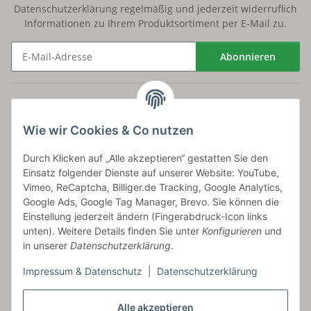
Datenschutzerklärung
regelmäßig und jederzeit widerruflich
Informationen zu Ihrem Produktsortiment per E-Mail zu.
Abonnieren
Newsletter Abonnieren
Versand
Wie wir Cookies & Co nutzen
bossel.de
Durch Klicken auf „Alle akzeptieren“ gestatten Sie den
Einsatz folgender Dienste auf unserer Website: YouTube,
Artikelinformationen
Vimeo, ReCaptcha, Billiger.de Tracking, Google Analytics,
Google Ads, Google Tag Manager, Brevo. Sie können die
Einstellung jederzeit ändern (Fingerabdruck-Icon links
unten). Weitere Details finden Sie unter
Konfigurieren
und
in unserer
Datenschutzerklärung
.
Carls GmbH
Impressum & Datenschutz
|
Datenschutzerklärung
Frieslandstr. 44 | 26446 Reepsholt
Fon 04468-9479855-0 | Fax -9
Kontaktformular
Alle akzeptieren