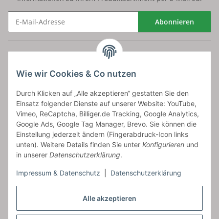
Abonnieren
Newsletter Abonnieren
Versand
Wie wir Cookies & Co nutzen
bossel.de
Durch Klicken auf „Alle akzeptieren“ gestatten Sie den
Einsatz folgender Dienste auf unserer Website: YouTube,
Artikelinformationen
Vimeo, ReCaptcha, Billiger.de Tracking, Google Analytics,
Google Ads, Google Tag Manager, Brevo. Sie können die
Einstellung jederzeit ändern (Fingerabdruck-Icon links
unten). Weitere Details finden Sie unter
Konfigurieren
und
in unserer
Datenschutzerklärung
.
Carls GmbH
Impressum & Datenschutz
|
Datenschutzerklärung
Frieslandstr. 44 | 26446 Reepsholt
Fon 04468-9479855-0 | Fax -9
Kontaktformular
Alle akzeptieren