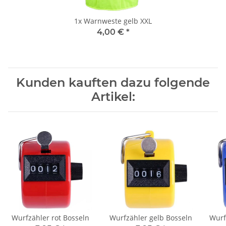
1x
Warnweste gelb XXL
4,00 €
*
Kunden kauften dazu folgende
Artikel:
Wurfzähler rot Bosseln
Wurfzähler gelb Bosseln
Wurf