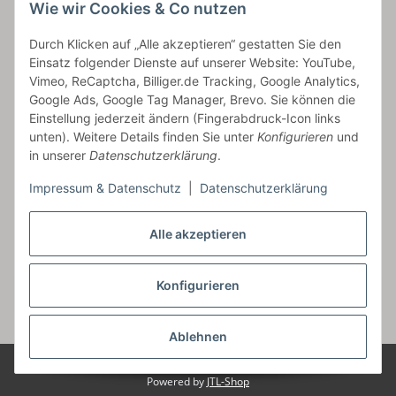
Wie wir Cookies & Co nutzen
bossel.de
Durch Klicken auf „Alle akzeptieren“ gestatten Sie den
Einsatz folgender Dienste auf unserer Website: YouTube,
Artikelinformationen
Vimeo, ReCaptcha, Billiger.de Tracking, Google Analytics,
Google Ads, Google Tag Manager, Brevo. Sie können die
Einstellung jederzeit ändern (Fingerabdruck-Icon links
unten). Weitere Details finden Sie unter
Konfigurieren
und
in unserer
Datenschutzerklärung
.
Carls GmbH
Impressum & Datenschutz
|
Datenschutzerklärung
Frieslandstr. 44 | 26446 Reepsholt
Fon 04468-9479855-0 | Fax -9
Alle akzeptieren
Kontaktformular
Konfigurieren
Vertrag widerrufen
* Alle Preise inkl. gesetzlicher USt., zzgl.
Versand
Ablehnen
© Carls GmbH
Alle Bilder sind unser Eigentum!
Powered by
JTL-Shop