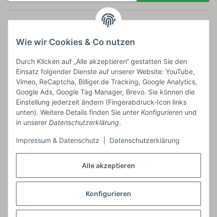
Newsletter Abonnieren
Versand
Wie wir Cookies & Co nutzen
bossel.de
Durch Klicken auf „Alle akzeptieren“ gestatten Sie den
Einsatz folgender Dienste auf unserer Website: YouTube,
Artikelinformationen
Vimeo, ReCaptcha, Billiger.de Tracking, Google Analytics,
Google Ads, Google Tag Manager, Brevo. Sie können die
Einstellung jederzeit ändern (Fingerabdruck-Icon links
unten). Weitere Details finden Sie unter
Konfigurieren
und
in unserer
Datenschutzerklärung
.
Carls GmbH
Impressum & Datenschutz
|
Datenschutzerklärung
Frieslandstr. 44 | 26446 Reepsholt
Fon 04468-9479855-0 | Fax -9
Alle akzeptieren
Kontaktformular
Konfigurieren
Vertrag widerrufen
* Alle Preise inkl. gesetzlicher USt., zzgl.
Versand