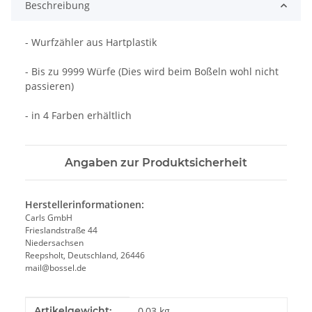
Beschreibung
- Wurfzähler aus Hartplastik
- Bis zu 9999 Würfe (Dies wird beim Boßeln wohl nicht
passieren)
- in 4 Farben erhältlich
Angaben zur Produktsicherheit
Herstellerinformationen:
Carls GmbH
Frieslandstraße 44
Niedersachsen
Reepsholt, Deutschland, 26446
mail@bossel.de
Produkteigenschaft
Wert
Artikelgewicht:
0,03
kg