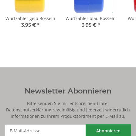
Wurfzähler gelb Bosseln
Wurfzähler blau Bosseln
Wur
3,95 €
*
3,95 €
*
Newsletter Abonnieren
Bitte senden Sie mir entsprechend Ihrer
Datenschutzerklärung
regelmäßig und jederzeit widerruflich
Informationen zu Ihrem Produktsortiment per E-Mail zu.
Abonnieren