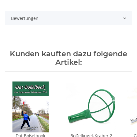
Bewertungen
Kunden kauften dazu folgende
Artikel:
Dat Boßelbook
Boßelkugel-Kraber 2
G