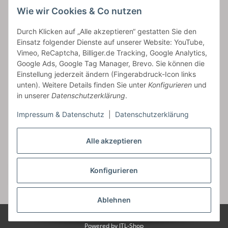
Wie wir Cookies & Co nutzen
bossel.de
Durch Klicken auf „Alle akzeptieren“ gestatten Sie den
Einsatz folgender Dienste auf unserer Website: YouTube,
Artikelinformationen
Vimeo, ReCaptcha, Billiger.de Tracking, Google Analytics,
Google Ads, Google Tag Manager, Brevo. Sie können die
Einstellung jederzeit ändern (Fingerabdruck-Icon links
unten). Weitere Details finden Sie unter
Konfigurieren
und
in unserer
Datenschutzerklärung
.
Carls GmbH
Impressum & Datenschutz
|
Datenschutzerklärung
Frieslandstr. 44 | 26446 Reepsholt
Fon 04468-9479855-0 | Fax -9
Alle akzeptieren
Kontaktformular
Konfigurieren
Vertrag widerrufen
* Alle Preise inkl. gesetzlicher USt., zzgl.
Versand
Ablehnen
© Carls GmbH
Alle Bilder sind unser Eigentum!
Powered by
JTL-Shop