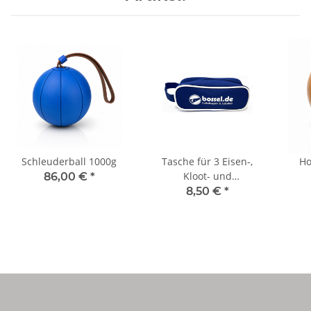
Schleuderball 1000g
Tasche für 3 Eisen-,
Ho
Kloot- und
86,00 €
*
Hollandkugeln "Typ 2"
8,50 €
*