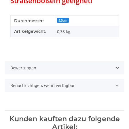
Straßenboßeln geeignet!
Produkteigenschaft
Wert
Durchmesser:
5,5cm
Artikelgewicht:
0,38
kg
Bewertungen
Benachrichtigen, wenn verfügbar
Kunden kauften dazu folgende
Artikel: