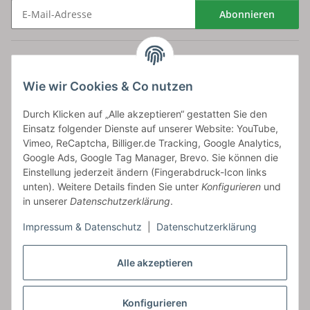
Abonnieren
Newsletter Abonnieren
Versand
Wie wir Cookies & Co nutzen
bossel.de
Durch Klicken auf „Alle akzeptieren“ gestatten Sie den
Einsatz folgender Dienste auf unserer Website: YouTube,
Artikelinformationen
Vimeo, ReCaptcha, Billiger.de Tracking, Google Analytics,
Google Ads, Google Tag Manager, Brevo. Sie können die
Einstellung jederzeit ändern (Fingerabdruck-Icon links
unten). Weitere Details finden Sie unter
Konfigurieren
und
in unserer
Datenschutzerklärung
.
Carls GmbH
Impressum & Datenschutz
|
Datenschutzerklärung
Frieslandstr. 44 | 26446 Reepsholt
Fon 04468-9479855-0 | Fax -9
Alle akzeptieren
Kontaktformular
Konfigurieren
Vertrag widerrufen