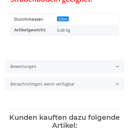
Produkteigenschaft
Wert
Durchmesser:
5,8cm
Artikelgewicht:
0,48
kg
Bewertungen
Benachrichtigen, wenn verfügbar
Kunden kauften dazu folgende
Artikel: