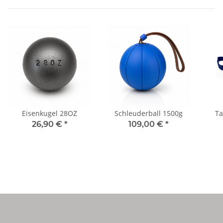
Eisenkugel 28OZ
Schleuderball 1500g
Ta
26,90 €
*
109,00 €
*
Hol