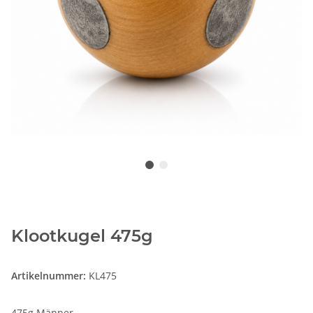
Klootkugel 475g
Artikelnummer:
KL475
475g Männer