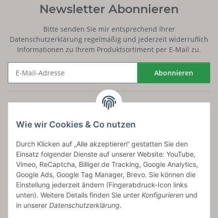
Newsletter Abonnieren
Bitte senden Sie mir entsprechend Ihrer
Datenschutzerklärung
regelmäßig und jederzeit widerruflich
Informationen zu Ihrem Produktsortiment per E-Mail zu.
Abonnieren
Newsletter Abonnieren
Versand
Wie wir Cookies & Co nutzen
bossel.de
Durch Klicken auf „Alle akzeptieren“ gestatten Sie den
Einsatz folgender Dienste auf unserer Website: YouTube,
Artikelinformationen
Vimeo, ReCaptcha, Billiger.de Tracking, Google Analytics,
Google Ads, Google Tag Manager, Brevo. Sie können die
Einstellung jederzeit ändern (Fingerabdruck-Icon links
unten). Weitere Details finden Sie unter
Konfigurieren
und
in unserer
Datenschutzerklärung
.
Carls GmbH