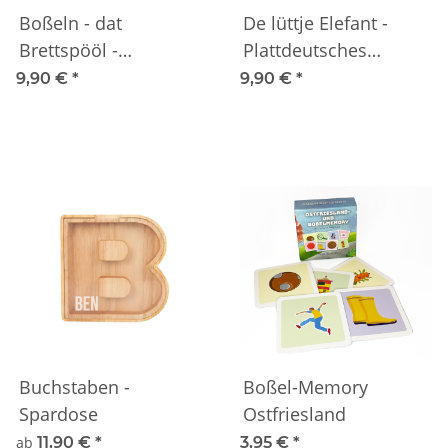
Boßeln - dat
De lüttje Elefant -
Brettspööl -
Plattdeutsches
ANGEBOT -
Kinderbuch von J.
9,90 €
*
9,90 €
*
Carls (zweisprachig)
Buchstaben -
Boßel-Memory
Spardose
Ostfriesland
ab
11,90 €
*
3,95 €
*