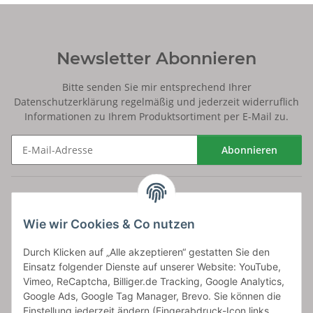
Newsletter Abonnieren
Bitte senden Sie mir entsprechend Ihrer
Datenschutzerklärung
regelmäßig und jederzeit widerruflich
Informationen zu Ihrem Produktsortiment per E-Mail zu.
Abonnieren
Newsletter Abonnieren
Versand
Wie wir Cookies & Co nutzen
bossel.de
Durch Klicken auf „Alle akzeptieren“ gestatten Sie den
Einsatz folgender Dienste auf unserer Website: YouTube,
Artikelinformationen
Vimeo, ReCaptcha, Billiger.de Tracking, Google Analytics,
Google Ads, Google Tag Manager, Brevo. Sie können die
Einstellung jederzeit ändern (Fingerabdruck-Icon links