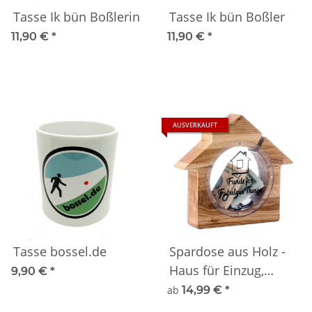
Tasse Ik bün Boßlerin
Tasse Ik bün Boßler
11,90 €
*
11,90 €
*
AUSVERKAUFT
Tasse bossel.de
Spardose aus Holz -
Haus für Einzug,
9,90 €
*
Hochzeit, Verlobung
ab
14,99 €
*
14cm