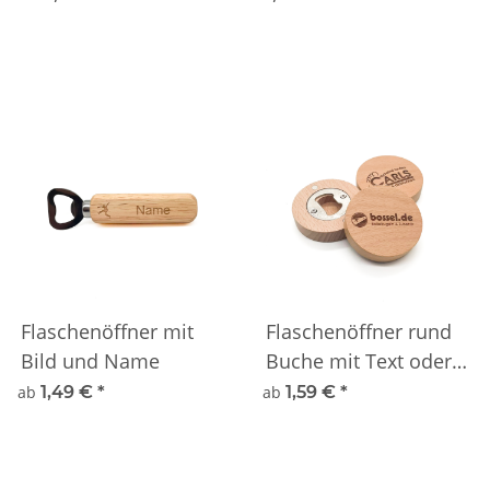
Flaschenöffner mit
Flaschenöffner rund
Bild und Name
Buche mit Text oder
Logo rund 6,4cm und
ab
1,49 €
*
ab
1,59 €
*
Magnet