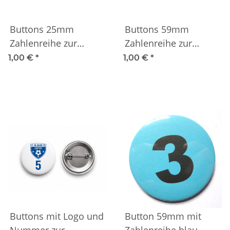
Buttons 25mm
Buttons 59mm
Zahlenreihe zur
Zahlenreihe zur
Gruppeneinteilung
Gruppeneinteilung
1,00 €
*
1,00 €
*
Buttons mit Logo und
Button 59mm mit
Nummer zur
Zahlenreihe blau