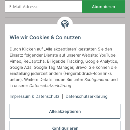
Abonnieren
Newsletter Abonnieren
Versand
Wie wir Cookies & Co nutzen
bossel.de
Durch Klicken auf „Alle akzeptieren“ gestatten Sie den
Einsatz folgender Dienste auf unserer Website: YouTube,
Artikelinformationen
Vimeo, ReCaptcha, Billiger.de Tracking, Google Analytics,
Google Ads, Google Tag Manager, Brevo. Sie können die
Einstellung jederzeit ändern (Fingerabdruck-Icon links
unten). Weitere Details finden Sie unter
Konfigurieren
und
in unserer
Datenschutzerklärung
.
Carls GmbH
Impressum & Datenschutz
|
Datenschutzerklärung
Frieslandstr. 44 | 26446 Reepsholt
Fon 04468-9479855-0 | Fax -9
Kontaktformular
Alle akzeptieren
Konfigurieren
Vertrag widerrufen