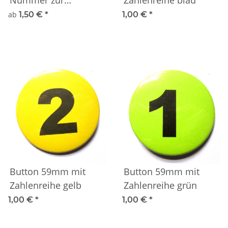
Gruppeneinteilung
ab
1,50 €
*
1,00 €
*
Button 59mm mit
Button 59mm mit
Zahlenreihe gelb
Zahlenreihe grün
1,00 €
*
1,00 €
*