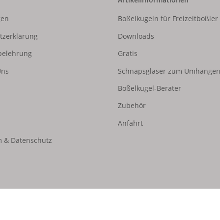
gen
Boßelkugeln für Freizeitboßler
tzerklärung
Downloads
belehrung
Gratis
Uns
Schnapsgläser zum Umhänge
Boßelkugel-Berater
Zubehör
Anfahrt
 & Datenschutz