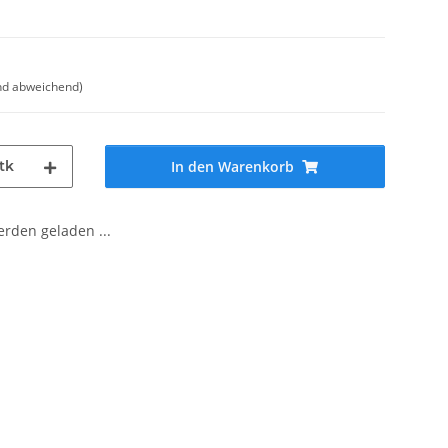
nd abweichend)
tk
In den Warenkorb
den geladen ...