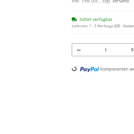
inkl. 19% USt. , zzgl.
Versand
Sofort verfügbar
Lieferzeit:
1 - 3 Werktage
(DE - Ausla
S
Komponenten wer
Loading...