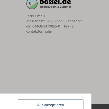
Carls GmbH
Frieslandstr. 44 | 26446 Reepsholt
Fon 04468-9479855-0 | Fax -9
Kontaktformular
n
Alle akzeptieren