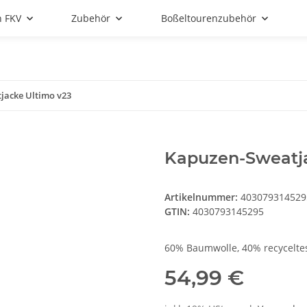
n FKV
Zubehör
Boßeltourenzubehör
jacke Ultimo v23
Kapuzen-Sweatja
Artikelnummer:
403079314529
GTIN:
4030793145295
60% Baumwolle, 40% recyceltes
54,99 €