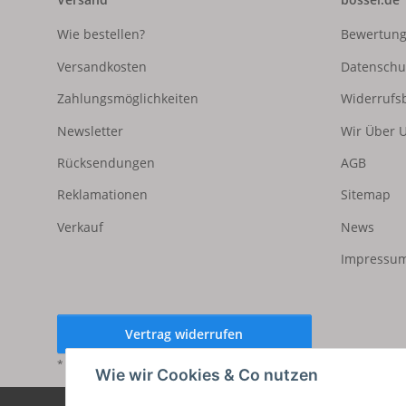
Wie bestellen?
Bewertun
Versandkosten
Datenschu
Zahlungsmöglichkeiten
Widerrufs
Newsletter
Wir Über 
Rücksendungen
AGB
Reklamationen
Sitemap
Verkauf
News
Impressum
Vertrag widerrufen
* Alle Preise inkl. gesetzlicher USt., zzgl.
Versand
Wie wir Cookies & Co nutzen