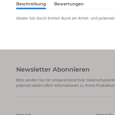
Beschreibung
Bewertungen
Idealer Sitz durch breiten Bund am Ärmel- und Jackenab
Newsletter Abonnieren
Bitte senden Sie mir entsprechend Ihrer
Datenschutzerk
jederzeit widerruflich Informationen zu Ihrem Produktsor
Versand
bossel.de