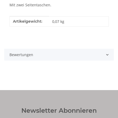
Mit zwei Seitentaschen.
Produkteigenschaft
Wert
Artikelgewicht:
0,07
kg
Bewertungen
Newsletter Abonnieren