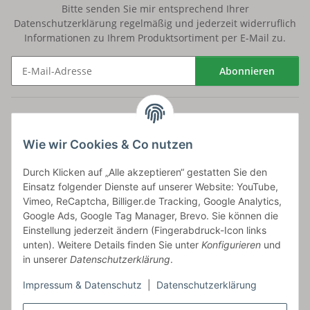
Bitte senden Sie mir entsprechend Ihrer
Datenschutzerklärung
regelmäßig und jederzeit widerruflich
Informationen zu Ihrem Produktsortiment per E-Mail zu.
Abonnieren
Newsletter Abonnieren
Versand
Wie wir Cookies & Co nutzen
bossel.de
Durch Klicken auf „Alle akzeptieren“ gestatten Sie den
Einsatz folgender Dienste auf unserer Website: YouTube,
Artikelinformationen
Vimeo, ReCaptcha, Billiger.de Tracking, Google Analytics,
Google Ads, Google Tag Manager, Brevo. Sie können die
Einstellung jederzeit ändern (Fingerabdruck-Icon links
unten). Weitere Details finden Sie unter
Konfigurieren
und
in unserer
Datenschutzerklärung
.
Carls GmbH
Impressum & Datenschutz
|
Datenschutzerklärung
Frieslandstr. 44 | 26446 Reepsholt
Fon 04468-9479855-0 | Fax -9