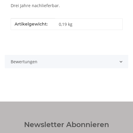
Drei Jahre nachlieferbar.
Produkteigenschaft
Wert
Artikelgewicht:
0,19
kg
Bewertungen
Newsletter Abonnieren