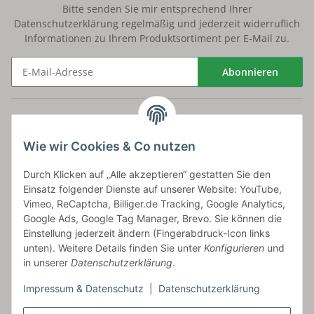
Bitte senden Sie mir entsprechend Ihrer
Datenschutzerklärung
regelmäßig und jederzeit widerruflich
Informationen zu Ihrem Produktsortiment per E-Mail zu.
Abonnieren
Newsletter Abonnieren
Versand
Wie wir Cookies & Co nutzen
bossel.de
Durch Klicken auf „Alle akzeptieren“ gestatten Sie den
Einsatz folgender Dienste auf unserer Website: YouTube,
Artikelinformationen
Vimeo, ReCaptcha, Billiger.de Tracking, Google Analytics,
Google Ads, Google Tag Manager, Brevo. Sie können die
Einstellung jederzeit ändern (Fingerabdruck-Icon links
unten). Weitere Details finden Sie unter
Konfigurieren
und
in unserer
Datenschutzerklärung
.
Carls GmbH
Impressum & Datenschutz
|
Datenschutzerklärung
Frieslandstr. 44 | 26446 Reepsholt
Fon 04468-9479855-0 | Fax -9