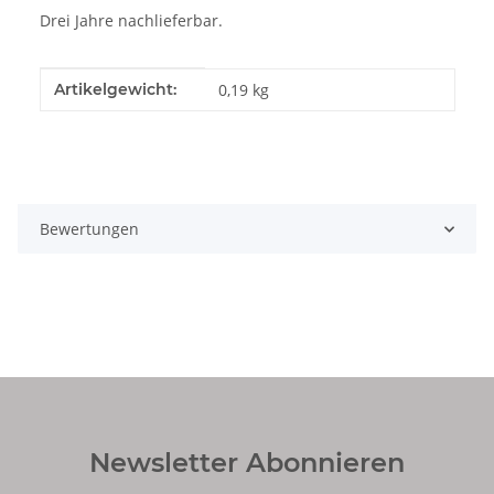
Drei Jahre nachlieferbar.
Produkteigenschaft
Wert
Artikelgewicht:
0,19
kg
Bewertungen
Newsletter Abonnieren