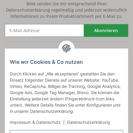
Bitte senden Sie mir entsprechend Ihrer
Datenschutzerklärung
regelmäßig und jederzeit widerruflich
Informationen zu Ihrem Produktsortiment per E-Mail zu.
Abonnieren
Newsletter Abonnieren
Versand
Wie wir Cookies & Co nutzen
bossel.de
Durch Klicken auf „Alle akzeptieren“ gestatten Sie den
Einsatz folgender Dienste auf unserer Website: YouTube,
Artikelinformationen
Vimeo, ReCaptcha, Billiger.de Tracking, Google Analytics,
Google Ads, Google Tag Manager, Brevo. Sie können die
Einstellung jederzeit ändern (Fingerabdruck-Icon links
unten). Weitere Details finden Sie unter
Konfigurieren
und
in unserer
Datenschutzerklärung
.
Carls GmbH
Impressum & Datenschutz
|
Datenschutzerklärung
Frieslandstr. 44 | 26446 Reepsholt
Fon 04468-9479855-0 | Fax -9