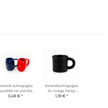
Keramik Schnapsglas
Keramikschnapsglas
epunktet rot und blau
für lustige Partys,
/ 2 Stück - weiße
schwarz 2cl
3,49 €
*
1,19 €
*
änder - Schnapskrug