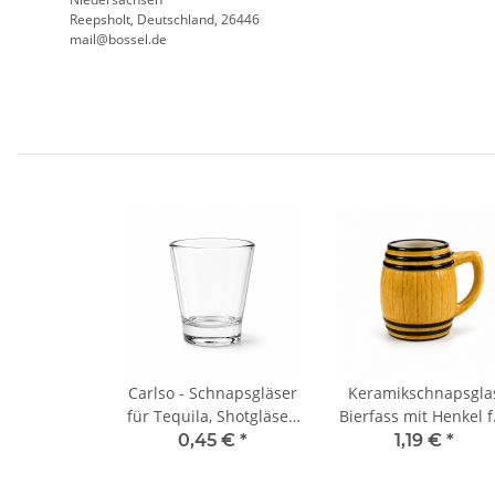
Reepsholt, Deutschland, 26446
mail@bossel.de
Carlso - Schnapsgläser
Keramikschnapsgla
für Tequila, Shotgläser,
Bierfass mit Henkel f
4 cl - 30845
lustige Partys
0,45 €
*
1,19 €
*