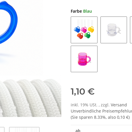
Farbe
Blau
Bunt
Klar
Pink
1,10 €
inkl. 19% USt. , zzgl.
Versand
Unverbindliche Preisempfehlun
(Sie sparen
8.33%
, also
0,10 €
)
ab