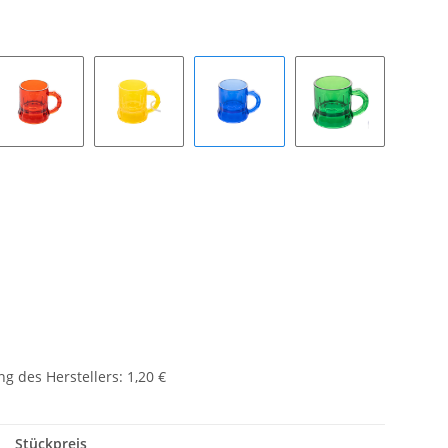
Rot
Gelb
Blau
Grün
g des Herstellers
:
1,20 €
Stückpreis