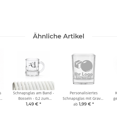
Ähnliche Artikel
s
Schnapsglas am Band -
Personalisiertes
ür
Bosseln - 0,2 zum
Schnapsglas mit Gravur
g
Umhängen
– Shotglas individuell
1,49 €
*
ab
1,99 €
*
mit Namen, Datum
B
oder Logo – Geschenk