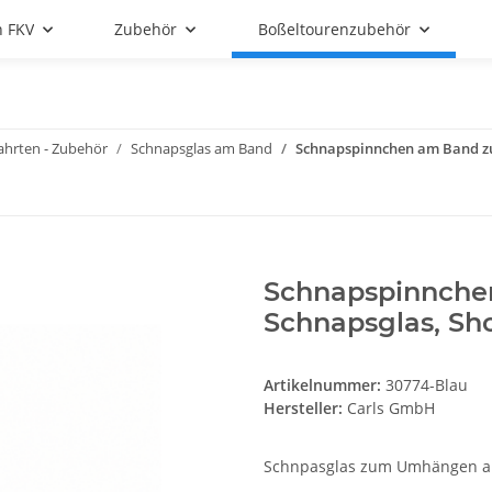
n FKV
Zubehör
Boßeltourenzubehör
ahrten - Zubehör
Schnapsglas am Band
Schnapspinnchen am Band zu
Schnapspinnch
Schnapsglas, Sho
Artikelnummer:
30774-Blau
Hersteller:
Carls GmbH
Schnpasglas zum Umhängen am 