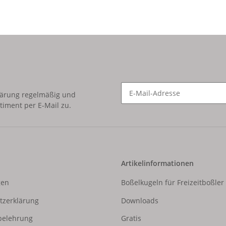
für Männer, Hochzeit,
Geburtstag – Whisky
Shot Glas personalisiert
lärung
regelmäßig und
timent per E-Mail zu.
Newsletter Abonnieren
Artikelinformationen
gen
Boßelkugeln für Freizeitboßler
tzerklärung
Downloads
belehrung
Gratis