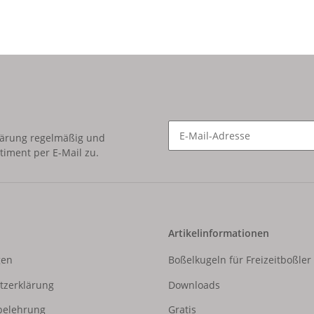
lärung
regelmäßig und
timent per E-Mail zu.
Newsletter Abonnieren
Artikelinformationen
gen
Boßelkugeln für Freizeitboßler
tzerklärung
Downloads
belehrung
Gratis