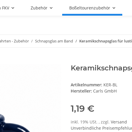
n FKV
Zubehör
Boßeltourenzubehör
ahrten - Zubehör
Schnapsglas am Band
Keramikschnapsglas für lustig
Keramikschnapsgl
Artikelnummer:
KER-BL
Hersteller:
Carls GmbH
1,19 €
inkl. 19% USt. , zzgl.
Versand
Unverbindliche Preisempfehlun