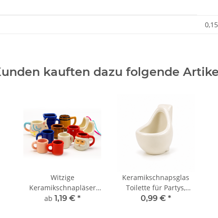
0,15
unden kauften dazu folgende Artike
Witzige
Keramikschnapsglas
Keramikschnapläser
Toilette für Partys,
für lustige Partys,
Karneval, Fastnacht,
ab
1,19 €
*
0,99 €
*
Karneval, JGA
Schnapskrug