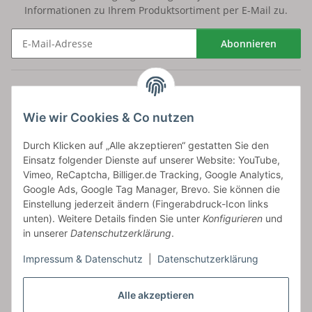
Informationen zu Ihrem Produktsortiment per E-Mail zu.
Abonnieren
Newsletter Abonnieren
Versand
Wie wir Cookies & Co nutzen
bossel.de
Durch Klicken auf „Alle akzeptieren“ gestatten Sie den
Einsatz folgender Dienste auf unserer Website: YouTube,
Artikelinformationen
Vimeo, ReCaptcha, Billiger.de Tracking, Google Analytics,
Google Ads, Google Tag Manager, Brevo. Sie können die
Einstellung jederzeit ändern (Fingerabdruck-Icon links
unten). Weitere Details finden Sie unter
Konfigurieren
und
in unserer
Datenschutzerklärung
.
Carls GmbH
Impressum & Datenschutz
|
Datenschutzerklärung
Frieslandstr. 44 | 26446 Reepsholt
Fon 04468-9479855-0 | Fax -9
Kontaktformular
Alle akzeptieren