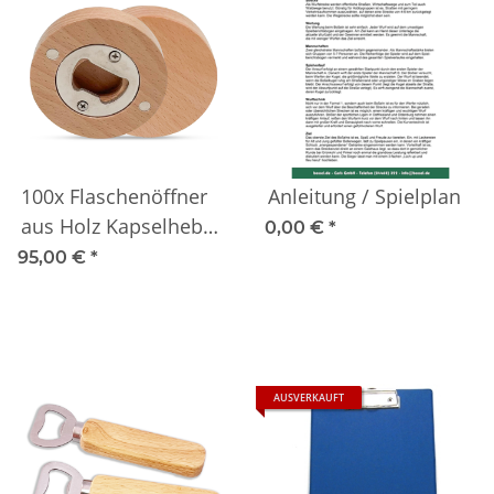
100x Flaschenöffner
Anleitung / Spielplan
aus Holz Kapselheber
0,00 €
*
für Lasergravur, als
95,00 €
*
Geschenk (100, 6,5cm
rund)
AUSVERKAUFT