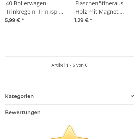
40 Bollerwagen
Flaschenöffneraus
Trinkregeln, Trinkspiel
Holz mit Magnet,
(ab 18)
rund 6,4cm
5,99 €
*
1,29 €
*
Artikel 1 - 6 von 6
Kategorien
Bewertungen