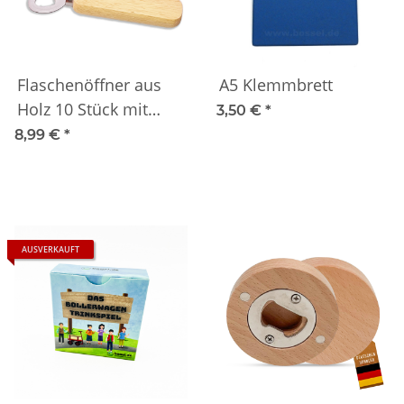
Flaschenöffner aus
A5 Klemmbrett
Holz 10 Stück mit
3,50 €
*
Griff 14cm
8,99 €
*
Kapselheber
AUSVERKAUFT