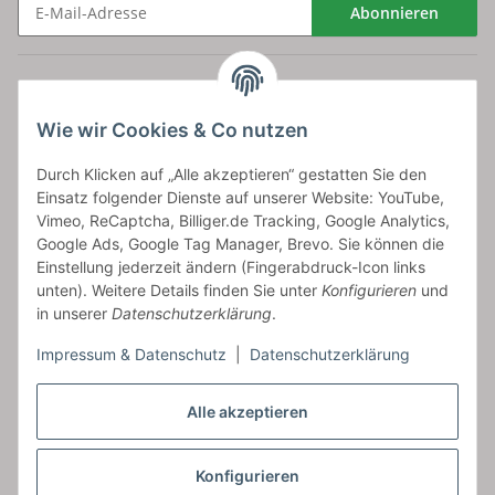
Abonnieren
Newsletter Abonnieren
Versand
Wie wir Cookies & Co nutzen
bossel.de
Durch Klicken auf „Alle akzeptieren“ gestatten Sie den
Einsatz folgender Dienste auf unserer Website: YouTube,
Artikelinformationen
Vimeo, ReCaptcha, Billiger.de Tracking, Google Analytics,
Google Ads, Google Tag Manager, Brevo. Sie können die
Einstellung jederzeit ändern (Fingerabdruck-Icon links
unten). Weitere Details finden Sie unter
Konfigurieren
und
in unserer
Datenschutzerklärung
.
Carls GmbH
Impressum & Datenschutz
|
Datenschutzerklärung
Frieslandstr. 44 | 26446 Reepsholt
Fon 04468-9479855-0 | Fax -9
Kontaktformular
Alle akzeptieren
Konfigurieren
Vertrag widerrufen