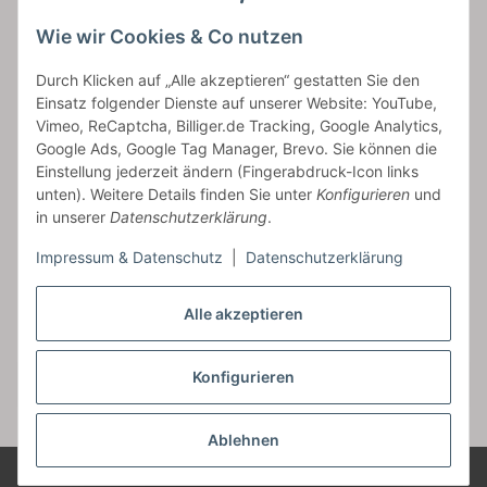
Versand
Wie wir Cookies & Co nutzen
bossel.de
Durch Klicken auf „Alle akzeptieren“ gestatten Sie den
Einsatz folgender Dienste auf unserer Website: YouTube,
Artikelinformationen
Vimeo, ReCaptcha, Billiger.de Tracking, Google Analytics,
Google Ads, Google Tag Manager, Brevo. Sie können die
Einstellung jederzeit ändern (Fingerabdruck-Icon links
unten). Weitere Details finden Sie unter
Konfigurieren
und
in unserer
Datenschutzerklärung
.
Carls GmbH
Impressum & Datenschutz
|
Datenschutzerklärung
Frieslandstr. 44 | 26446 Reepsholt
Fon 04468-9479855-0 | Fax -9
Kontaktformular
Alle akzeptieren
Konfigurieren
Vertrag widerrufen
* Alle Preise inkl. gesetzlicher USt., zzgl.
Versand
Ablehnen
© Carls GmbH
Alle Bilder sind unser Eigentum!